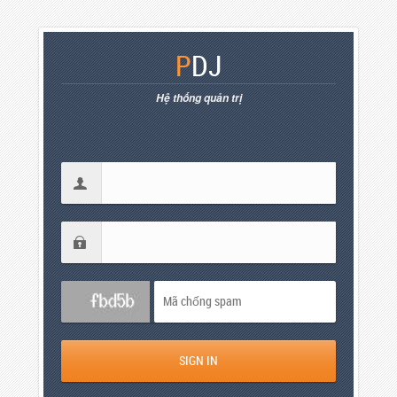
P
DJ
Hệ thống quản trị
SIGN IN