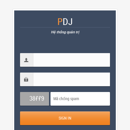
P
DJ
Hệ thống quản trị
SIGN IN